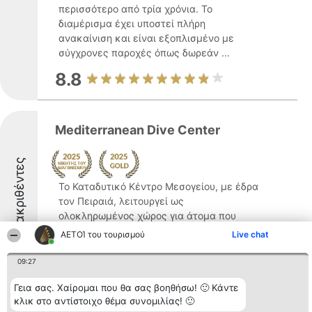
περισσότερο από τρία χρόνια. Το
διαμέρισμα έχει υποστεί πλήρη
ανακαίνιση και είναι εξοπλισμένο με
σύγχρονες παροχές όπως δωρεάν ...
8.8
Mediterranean Dive Center
Διακριθέντες
Το Καταδυτικό Κέντρο Μεσογείου, με έδρα
τον Πειραιά, λειτουργεί ως
ολοκληρωμένος χώρος για άτομα που
ενδιαφέρονται για την κατάδυση.
ΑΕΤΟΊ του τουρισμού
Live chat
Απασχολεί επαγγελματίες εκπαιδευτές
PADI και παρέχει θεωρητικά και πρακτικά
09:27
προγράμματα σε όλα τα επίπεδα, ...
Γεια σας. Χαίρομαι που θα σας βοηθήσω! 🙂 Κάντε
9.3
κλικ στο αντίστοιχο θέμα συνομιλίας! 🙂