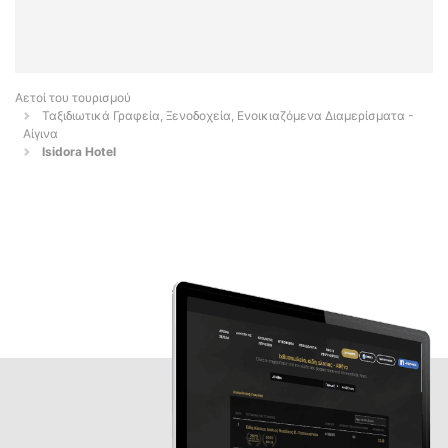
Αετοί του τουρισμού
Ταξιδιωτικά Γραφεία, Ξενοδοχεία, Ενοικιαζόμενα Διαμερίσματα -
Αίγινα
Isidora Hotel