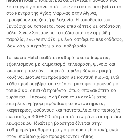
λειτουργεί για πάνω από τρεις δεκαετίες και βρίσκεται
στο κέντρο της Αγίας Μαρίνας στην Αίγινα,
προσφέροντας ζεστή φιλοξενία. Η τοποθεσία του
ξενοδοχείου τοποθετεί τους επισκέπτες σε απόσταση
μόλις λίγων λεπτών με τα πόδια από την αμμώδη
παραλία, ενώ γειτνιάζει με ένα κατάφυτο πευκοδάσος,
ιδανικό για περπάτημα και ποδηλασία.
Το Isidora Hotel διαθέτει καθαρά, άνετα δωμάτια,
εξοπλισμένα με κλιματισμό, τηλεόραση, ψυγείο και
ιδιωτικό μπαλκόνι – μερικά περιλαμβάνουν μικρή
κουζίνα. Διατίθεται πρόσβαση σε κοντινή πισίνα, ενώ
κάθε πρωί σερβίρεται πλούσιος μπουφές πρωινού με
τοπικά και σπιτικά προϊόντα, όπως σπανακόπιτα και
τυρόπιτα. Η προνομιακή θέση του καταλύματος
επιτρέπει γρήγορη πρόσβαση σε καταστήματα,
καφετέριες, φούρνους και παντοπωλεία της περιοχής,
ενώ απέχει 300-500 μέτρα από το λιμάνι και τη στάση
λεωφορείου. Ιδιαίτερη βαρύτητα δίνεται στην
καθημερινή καθαριότητα για μια ήρεμη διαμονή, ενώ
στον υπαίθριο χώρο προσφέρονται κήπος,