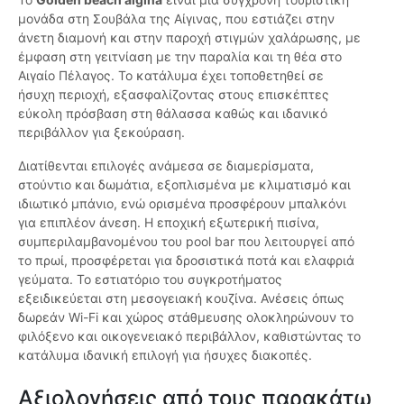
μονάδα στη Σουβάλα της Αίγινας, που εστιάζει στην
άνετη διαμονή και στην παροχή στιγμών χαλάρωσης, με
έμφαση στη γειτνίαση με την παραλία και τη θέα στο
Αιγαίο Πέλαγος. Το κατάλυμα έχει τοποθετηθεί σε
ήσυχη περιοχή, εξασφαλίζοντας στους επισκέπτες
εύκολη πρόσβαση στη θάλασσα καθώς και ιδανικό
περιβάλλον για ξεκούραση.
Διατίθενται επιλογές ανάμεσα σε διαμερίσματα,
στούντιο και δωμάτια, εξοπλισμένα με κλιματισμό και
ιδιωτικό μπάνιο, ενώ ορισμένα προσφέρουν μπαλκόνι
για επιπλέον άνεση. Η εποχική εξωτερική πισίνα,
συμπεριλαμβανομένου του pool bar που λειτουργεί από
το πρωί, προσφέρεται για δροσιστικά ποτά και ελαφριά
γεύματα. Το εστιατόριο του συγκροτήματος
εξειδικεύεται στη μεσογειακή κουζίνα. Ανέσεις όπως
δωρεάν Wi-Fi και χώρος στάθμευσης ολοκληρώνουν το
φιλόξενο και οικογενειακό περιβάλλον, καθιστώντας το
κατάλυμα ιδανική επιλογή για ήσυχες διακοπές.
Αξιολογήσεις από τους παρακάτω