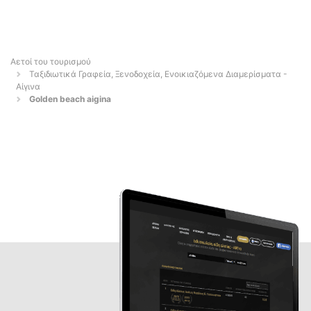
Αετοί του τουρισμού
Ταξιδιωτικά Γραφεία, Ξενοδοχεία, Ενοικιαζόμενα Διαμερίσματα -
Αίγινα
Golden beach aigina