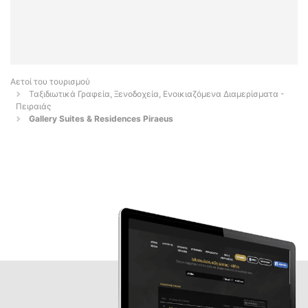
Αετοί του τουρισμού
Ταξιδιωτικά Γραφεία, Ξενοδοχεία, Ενοικιαζόμενα Διαμερίσματα -
Πειραιάς
Gallery Suites & Residences Piraeus