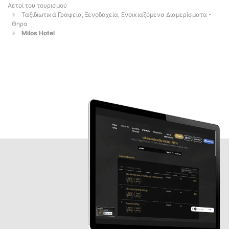
Αετοί του τουρισμού
Ταξιδιωτικά Γραφεία, Ξενοδοχεία, Ενοικιαζόμενα Διαμερίσματα -
Θηρα
Milos Hotel