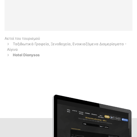
Αετοί του τουρισμού
Ταξιδιωτικά Γραφεία, Ξενοδοχεία, Ενοικιαζόμενα Διαμερίσματα -
Αίγινα
Hotel Dionysos