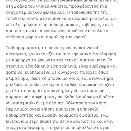
στη Σκάλα του νησιού Αγκίστρι, προσφέροντας ένα
ήσυχο περιβάλλον φιλοξενίας. Η τοποθεσία της την
τοποθετεί κοντά στο λιμάνι και σε αμμώδη παραλία, με
εύκολη πρόσβαση σε σούπερ μάρκετ, ταβέρνες, καφέ
και μπαρ, ενώ οι συγκοινωνίες συνδέουν εύκολα τα
υπόλοιπα χωριά και παραλίες του νησιού.
Τα διαμερίσματα, τα οποία έχουν ανακαινιστεί
πρόσφατα, χαρακτηρίζονται από νησιωτική διακόσμηση
με κυρίαρχα τα χρώματα του λευκού και του μπλε. Τα
στούντιο, είτε δίκλινα είτε τρίκλινα, είναι ευρύχωρα και
φωτεινά, εξοπλισμένα με σύγχρονες παροχές όπως
κλιματισμό, ιδιωτικό μπάνιο με ντους και στεγνωτήρα
μαλλιών, επίπεδη τηλεόραση καθώς και μικρή κουζίνα
με όλα τα απαραίτητα σκεύη, ψυγείο και συσκευή
παρασκευής καφέ ή τσαγιού. Κάθε διαμέρισμα διαθέτει
ιδιωτικό μπαλκόνι με θέα στη θάλασσα ή τον κήπο.
Περιλαμβάνονται επίσης καθημερινή υπηρεσία
καθαριότητας και δωρεάν ασύρματο διαδίκτυο, ενώ
δίνεται ιδιαίτερη βαρύτητα στην καθαριότητα και στην
ήσυχη ατμόσφαιρα, στοιχεία που συμβάλλουν σε μια