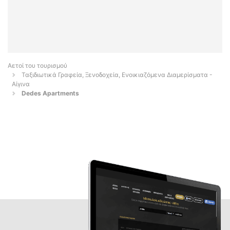
Αετοί του τουρισμού
Ταξιδιωτικά Γραφεία, Ξενοδοχεία, Ενοικιαζόμενα Διαμερίσματα -
Αίγινα
Dedes Apartments