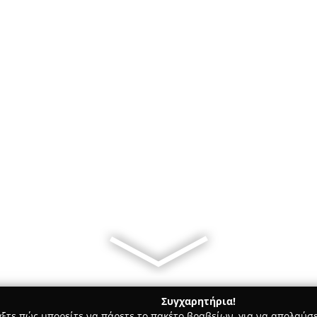
Συγχαρητήρια!
γξτε πώς μπορείτε να πάρετε το πακέτο βραβείων, για να απολαύσε