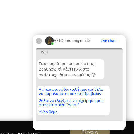
ΑΕΤΟΊ του τουρισμού
Live chat
15:01
Γεια σας. Χαίρομαι που θα σας
βοηθήσω! 🙂 Κάντε κλικ στο
αντίστοιχο θέμα συνομιλίας! 🙂
Ανήκω στους διακριθέντες και θέλω
να παραλάβω το πακέτο βραβείων
Θέλω να ελέγξω την επιχείρηση μου
στην κατάταξη "Αετοί"
Άλλο θέμα
Έλεγχος
τε την επιτυχία σας.