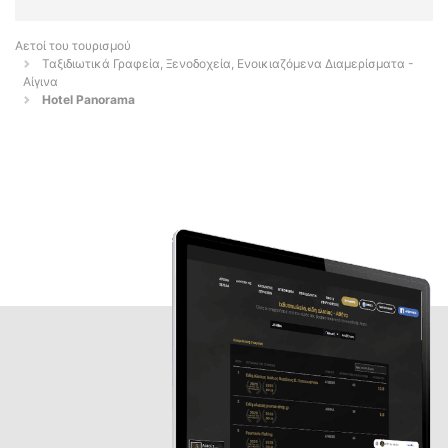
Αετοί του τουρισμού
Ταξιδιωτικά Γραφεία, Ξενοδοχεία, Ενοικιαζόμενα Διαμερίσματα -
Αίγινα
Hotel Panorama