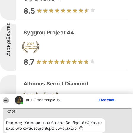
8.5
Διακριθέντες
Syggrou Project 44
8.7
Athonos Secret Diamond
Διακριθέντες
ΑΕΤΟΊ του τουρισμού
Live chat
Η Athonos Secret Diamond αποτελεί μια
07:01
εταιρεία που δραστηριοποιείται στον
τομέα του τουρισμού με έδρα τη
Γεια σας. Χαίρομαι που θα σας βοηθήσω! 🙂 Κάντε
Θεσσαλονίκη, προσφέροντας μια
κλικ στο αντίστοιχο θέμα συνομιλίας! 🙂
προσεγμένη επιλογή διαμονής στο κέντρο