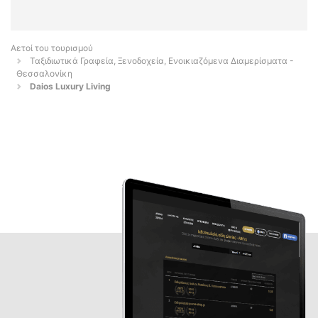
Αετοί του τουρισμού
Ταξιδιωτικά Γραφεία, Ξενοδοχεία, Ενοικιαζόμενα Διαμερίσματα -
Θεσσαλονίκη
Daios Luxury Living