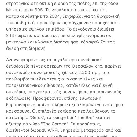
στρατηγικά στη δυτική είσοδο της πόλης, επί της οδού
Μοναστηρίου 305. Το νεοκλασικό του κτίριο, που
κατασκευάστηκε το 2004, ξεχωρίζει για τη διαχρονική
του αισθητική, προσφέροντας σύγχρονες παροχές και
υπηρεσίες υψηλού επιπέδου. Το ξενοδοχείο διαθέτει
243 δωμάτια και σουίτες, με επιλογές ανάμεσα σε
μοντέρνα και κλασική διακόσμηση, εξασφαλίζοντας
άνεση στη διαμονή.
Αναγνωρισμένο ως το μεγαλύτερο συνεδριακό
ξενοδοχείο πέντε αστέρων της Θεσσαλονίκης, παρέχει
συνολικούς συνεδριακούς χώρους 2.500 τ.μ., που
περιλαμβάνουν δεκατρείς ανακαινισμένες και
πολυλειτουργικές αίθουσες, κατάλληλες για διεθνή
συνέδρια, επαγγελματικές συναντήσεις και κοινωνικές
εκδηλώσεις. Προσφέρονται επίσης εσωτερική
θερμαινόμενη πισίνα, πλήρως εξοπλισμένο γυμναστήριο
και σάουνα. Οι επιλογές εστίασης περιλαμβάνουν το
εστιατόριο "Seros", το lounge bar "The Bar" και τον
εξωτερικό χώρο "The Garden". Επιπροσθέτως,
διατίθενται δωρεάν Wi-Fi, υπηρεσία μεταφοράς από και
προς το κέντρο σε προκαθορισμένες ώρες, καθώς και