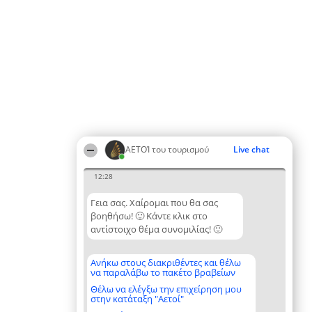
ΑΕΤΟΊ του τουρισμού
Live chat
12:28
Γεια σας. Χαίρομαι που θα σας
βοηθήσω! 🙂 Κάντε κλικ στο
αντίστοιχο θέμα συνομιλίας! 🙂
Ανήκω στους διακριθέντες και θέλω
να παραλάβω το πακέτο βραβείων
Θέλω να ελέγξω την επιχείρηση μου
στην κατάταξη "Αετοί"