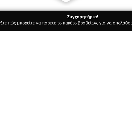
Συγχαρητήρια!
γξτε πώς μπορείτε να πάρετε το πακέτο βραβείων, για να απολαύσε
οδοχεία, Ενοικιαζόμενα Διαμερίσματα - Θεσσαλονίκη
Magenta 
Σχετικά με την εταιρεία:
Το
Magenta Ruby Appartment
Θεσσαλονίκης, στην οδό Καμενι
διαμονής στην πόλη. Το κατάλυ
τον λειτουργικό σχεδιασμό του
Δείτε περισσότερα >>
και διαθέτει όλες τις σύγχρονε
Μεταξύ των βασικών του χαρα
εξοπλισμένη κουζίνα, κλιματισ
ευχάριστη και ξεκούραστη εμπ