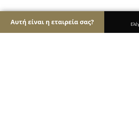
Αυτή είναι η εταιρεία σας?
Ελέ
Αετοί του τουρισμού
Ταξιδιωτικά Γραφεία, Ξεν
Magenta Ruby Appartment
9.2
(94)
Θεσσαλονίκη, Καμενιατου 5