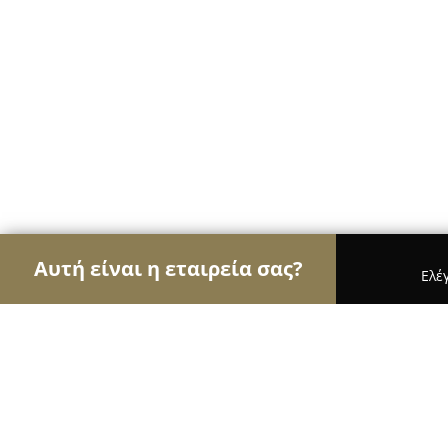
Αυτή είναι η εταιρεία σας?
Ελέ
Αετοί του τουρισμού
Ταξιδιωτικά Γραφεία, Ξεν
Gallery Elegant Suite