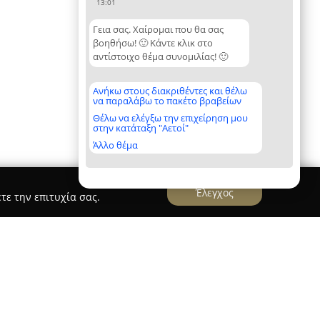
13:01
Γεια σας. Χαίρομαι που θα σας
βοηθήσω! 🙂 Κάντε κλικ στο
αντίστοιχο θέμα συνομιλίας! 🙂
Ανήκω στους διακριθέντες και θέλω
να παραλάβω το πακέτο βραβείων
Θέλω να ελέγξω την επιχείρηση μου
στην κατάταξη "Αετοί"
Άλλο θέμα
Έλεγχος
τε την επιτυχία σας.
egant Suite