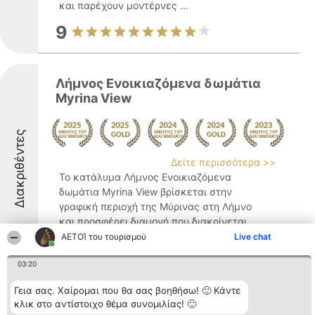
και παρέχουν μοντέρνες ...
9
Λήμνος Ενοικιαζόμενα δωμάτια
Myrina View
Διακριθέντες
Δείτε περισσότερα >>
Το κατάλυμα Λήμνος Ενοικιαζόμενα
δωμάτια Myrina View βρίσκεται στην
γραφική περιοχή της Μύρινας στη Λήμνο
και προσφέρει διαμονή που διακρίνεται
για τη φιλοξενία και την άνεση,
ΑΕΤΟΊ του τουρισμού
Live chat
καλύπτοντας τις ανάγκες για ευχάριστες
03:20
και αξέχαστες διακοπές στο ...
9.5
Γεια σας. Χαίρομαι που θα σας βοηθήσω! 🙂 Κάντε
κλικ στο αντίστοιχο θέμα συνομιλίας! 🙂