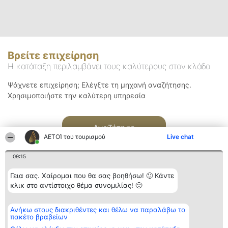
Βρείτε επιχείρηση
Η κατάταξη περιλαμβάνει τους καλύτερους στον κλάδο
Ψάχνετε επιχείρηση; Ελέγξτε τη μηχανή αναζήτησης.
Χρησιμοποιήστε την καλύτερη υπηρεσία
Αναζήτηση
ΑΕΤΟΊ του τουρισμού
Live chat
09:15
Γεια σας. Χαίρομαι που θα σας βοηθήσω! 🙂 Κάντε
κλικ στο αντίστοιχο θέμα συνομιλίας! 🙂
Διοργανωτής της
Κατάταξη
Επικοινωνία
Ανήκω στους διακριθέντες και θέλω να παραλάβω το
κατάταξης
Διακριθέντες
Επικοινωνία
πακέτο βραβείων
BEAUTIFUL COMPANY
Λίστα όλων
Μονοπρόσωπη ΙΚΕ
των