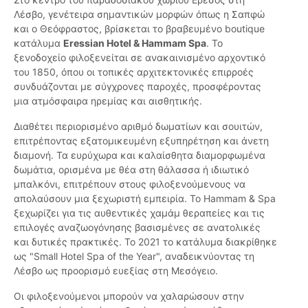
Λέσβο, γενέτειρα σημαντικών μορφών όπως η Σαπφώ
και ο Θεόφραστος, βρίσκεται το βραβευμένο boutique
κατάλυμα
Eressian Hotel & Hammam Spa
. Το
ξενοδοχείο φιλοξενείται σε ανακαινισμένο αρχοντικό
του 1850, όπου οι τοπικές αρχιτεκτονικές επιρροές
συνδυάζονται με σύγχρονες παροχές, προσφέροντας
μια ατμόσφαιρα ηρεμίας και αισθητικής.
Διαθέτει περιορισμένο αριθμό δωματίων και σουιτών,
επιτρέποντας εξατομικευμένη εξυπηρέτηση και άνετη
διαμονή. Τα ευρύχωρα και καλαίσθητα διαμορφωμένα
δωμάτια, ορισμένα με θέα στη θάλασσα ή ιδιωτικό
μπαλκόνι, επιτρέπουν στους φιλοξενούμενους να
απολαύσουν μια ξεχωριστή εμπειρία. Το Hammam & Spa
ξεχωρίζει για τις αυθεντικές χαμάμ θεραπείες και τις
επιλογές αναζωογόνησης βασισμένες σε ανατολικές
και δυτικές πρακτικές. Το 2021 το κατάλυμα διακρίθηκε
ως "Small Hotel Spa of the Year", αναδεικνύοντας τη
Λέσβο ως προορισμό ευεξίας στη Μεσόγειο.
Οι φιλοξενούμενοι μπορούν να χαλαρώσουν στην