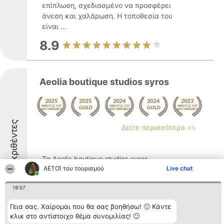
επίπλωση, σχεδιασμένο να προσφέρει
άνεση και χαλάρωση. Η τοποθεσία του
είναι ...
8.9
Aeolia boutique studios syros
Διακριθέντες
Δείτε περισσότερα >>
Τα Aeolia boutique studios syros
ΑΕΤΟΊ του τουρισμού
Live chat
βρίσκονται στην καρδιά της Ερμούπολης
στη Σύρο, προσφέροντας μια ιδιαίτερη
19:57
εμπειρία διαμονής μέσα από τα πρόσφατα
ανακαινισμένα boutique στούντιο και
Γεια σας. Χαίρομαι που θα σας βοηθήσω! 🙂 Κάντε
διαμερίσματά τους. Ο σχεδιασμός των
κλικ στο αντίστοιχο θέμα συνομιλίας! 🙂
καταλυμάτων συνδυάζει ...