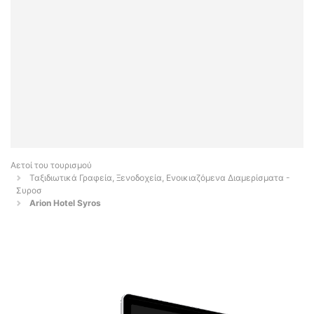
Αετοί του τουρισμού
Ταξιδιωτικά Γραφεία, Ξενοδοχεία, Ενοικιαζόμενα Διαμερίσματα -
Συροσ
Arion Hotel Syros