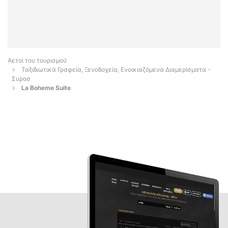
Αετοί του τουρισμού
Ταξιδιωτικά Γραφεία, Ξενοδοχεία, Ενοικιαζόμενα Διαμερίσματα -
Συροσ
La Boheme Suite