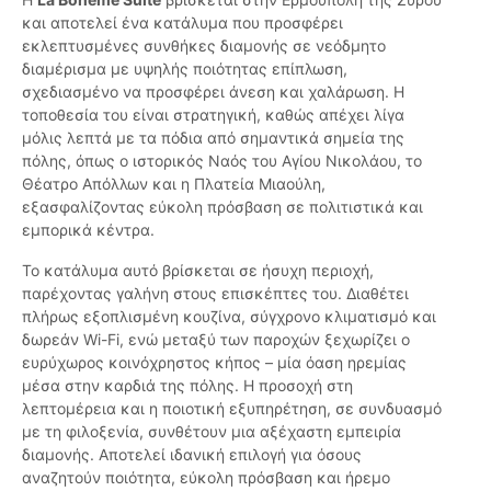
και αποτελεί ένα κατάλυμα που προσφέρει
εκλεπτυσμένες συνθήκες διαμονής σε νεόδμητο
διαμέρισμα με υψηλής ποιότητας επίπλωση,
σχεδιασμένο να προσφέρει άνεση και χαλάρωση. Η
τοποθεσία του είναι στρατηγική, καθώς απέχει λίγα
μόλις λεπτά με τα πόδια από σημαντικά σημεία της
πόλης, όπως ο ιστορικός Ναός του Αγίου Νικολάου, το
Θέατρο Απόλλων και η Πλατεία Μιαούλη,
εξασφαλίζοντας εύκολη πρόσβαση σε πολιτιστικά και
εμπορικά κέντρα.
Το κατάλυμα αυτό βρίσκεται σε ήσυχη περιοχή,
παρέχοντας γαλήνη στους επισκέπτες του. Διαθέτει
πλήρως εξοπλισμένη κουζίνα, σύγχρονο κλιματισμό και
δωρεάν Wi-Fi, ενώ μεταξύ των παροχών ξεχωρίζει ο
ευρύχωρος κοινόχρηστος κήπος – μία όαση ηρεμίας
μέσα στην καρδιά της πόλης. Η προσοχή στη
λεπτομέρεια και η ποιοτική εξυπηρέτηση, σε συνδυασμό
με τη φιλοξενία, συνθέτουν μια αξέχαστη εμπειρία
διαμονής. Αποτελεί ιδανική επιλογή για όσους
αναζητούν ποιότητα, εύκολη πρόσβαση και ήρεμο