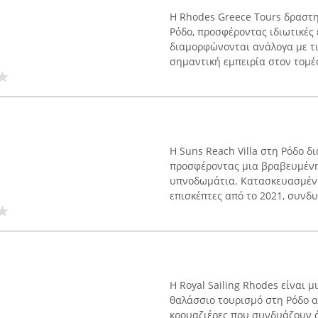
Η Rhodes Greece Tours δραστη
Ρόδο, προσφέροντας ιδιωτικές 
διαμορφώνονται ανάλογα με τις
σημαντική εμπειρία στον τομέα
Η Suns Reach Villa στη Ρόδο δ
προσφέροντας μια βραβευμένη 
υπνοδωμάτια. Κατασκευασμένη
επισκέπτες από το 2021, συνδυ
Η Royal Sailing Rhodes είναι 
θαλάσσιο τουρισμό στη Ρόδο α
κρουαζιέρες που συνδυάζουν ά