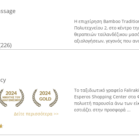
assage
Η επιχείρηση Bamboo Traditio
Πολυτεχνείου 2, στο κέντρο τη
θεραπειών ταϊλανδέζικου μασά
αξιολογήσεων, γεγονός που ανα
(226)
ncy
Το ταξιδιωτικό γραφείο Falirak
Esperos Shopping Center στα 
πολυετή παρουσία άνω των είκ
εστιάζει στην προσφορά ...
Δείτε περισσότερα >>