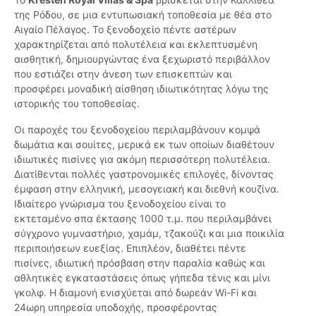
της Ρόδου, σε μια εντυπωσιακή τοποθεσία με θέα στο
Αιγαίο Πέλαγος. Το ξενοδοχείο πέντε αστέρων
χαρακτηρίζεται από πολυτέλεια και εκλεπτυσμένη
αισθητική, δημιουργώντας ένα ξεχωριστό περιβάλλον
που εστιάζει στην άνεση των επισκεπτών και
προσφέρει μοναδική αίσθηση ιδιωτικότητας λόγω της
ιστορικής του τοποθεσίας.
Οι παροχές του ξενοδοχείου περιλαμβάνουν κομψά
δωμάτια και σουίτες, μερικά εκ των οποίων διαθέτουν
ιδιωτικές πισίνες για ακόμη περισσότερη πολυτέλεια.
Διατίθενται πολλές γαστρονομικές επιλογές, δίνοντας
έμφαση στην ελληνική, μεσογειακή και διεθνή κουζίνα.
Ιδιαίτερο γνώρισμα του ξενοδοχείου είναι το
εκτεταμένο σπα έκτασης 1000 τ.μ. που περιλαμβάνει
σύγχρονο γυμναστήριο, χαμάμ, τζακούζι και μια ποικιλία
περιποιήσεων ευεξίας. Επιπλέον, διαθέτει πέντε
πισίνες, ιδιωτική πρόσβαση στην παραλία καθώς και
αθλητικές εγκαταστάσεις όπως γήπεδα τένις και μίνι
γκολφ. Η διαμονή ενισχύεται από δωρεάν Wi-Fi και
24ωρη υπηρεσία υποδοχής, προσφέροντας