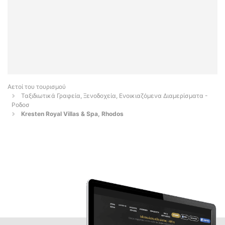
Αετοί του τουρισμού
Ταξιδιωτικά Γραφεία, Ξενοδοχεία, Ενοικιαζόμενα Διαμερίσματα -
Ροδοσ
Kresten Royal Villas & Spa, Rhodos