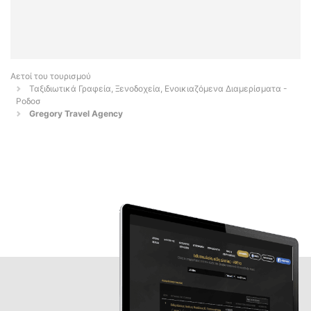
Αετοί του τουρισμού
Ταξιδιωτικά Γραφεία, Ξενοδοχεία, Ενοικιαζόμενα Διαμερίσματα -
Ροδοσ
Gregory Travel Agency