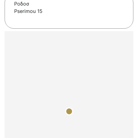
Ροδοσ
Pserimou 15