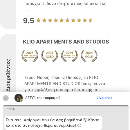
παρέχει τη δυνατότητα στους επισκέπτες
...
9.5
KLIO APARTMENTS AND STUDIOS
Διακριθέντες
Στους Νέους Πόρους Πιερίας, τα KLIO
APARTMENTS AND STUDIOS διακρίνονται
για τη φιλόξενη εμπειρία διαμονής που
προσφέρουν, αποτελώντας ιδανική
ΑΕΤΟΊ του τουρισμού
Live chat
επιλογή για όσους επιθυμούν αξέχαστες
διακοπές κοντά στη θάλασσα. Τα
16:14
καταλύματα χαρακτηρίζονται ...
Γεια σας. Χαίρομαι που θα σας βοηθήσω! 🙂 Κάντε
9.3
κλικ στο αντίστοιχο θέμα συνομιλίας! 🙂