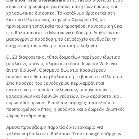
κορυφαίο προορισμό για όσους επιζητούν ήρεμες και
χαλαρωτικές διακοπές. Το κατάλυμα βρίσκεται στη
Σκοτίνα Πλαταμώνα, στην οδό Φρουρίου 18, με
προνομιακή τοποθεσία που προσφέρει πανοραμική θέα
στη θάλασσα και το Μεσαιωνικό Κάστρο. Διαθέτοντας
μακροχρόνια παράδοση, το ξενοδοχείο συνδυάζει τη
διαχρονική του αίγλη με ποιοτική φιλοξενία.
Οι 23 διαφορετικοί τύποι δωματίων παρέχουν ιδιωτικό
μπαλκόνι, μπάνιο, κλιματιστικό και δωρεάν Wi-Fi για
άνετη διαμονή. Ορισμένα δωμάτια προσφέρουν
απρόσκοπτη θέα στη θάλασσα ή το βουνό του Ολύμπου.
Στις παροχές του ξενοδοχείου περιλαμβάνεται
εστιατόριο με ποικιλία ελληνικών, μεσογειακών,
θαλασσινών και διεθνών γεύσεων, ενώ σερβίρεται και
ευρωπαϊκό πρωινό. Επιπλέον παροχές αποτελούν ο
περιποιημένος κήπος, η βεράντα και ο δωρεάν ιδιωτικός
χώρος στάθμευσης.
Άμεσα προσβάσιμη παραλία δίνει ευκαιρία για
χαλάρωση δίπλα στη θάλασσα. Στην περιοχή υπάρχουν