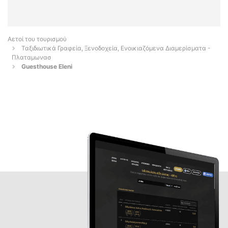
Αετοί του τουρισμού
Ταξιδιωτικά Γραφεία, Ξενοδοχεία, Ενοικιαζόμενα Διαμερίσματα -
Πλαταμωνασ
Guesthouse Eleni