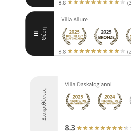
8.8
(
Villa Allure
Θέση
III
8.8
(
Villa Daskalogianni
Διακριθέντες
8.3