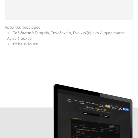
Αετοί του τουρισμού
Ταξιδιωτικά Γραφεία, Ξενοδοχεία, Ενοικιαζόμενα Διαμερίσματα -
Αγιοσ Παυλοσ
St Paul House