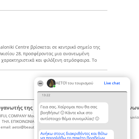
aloniki Centre βρίσκεται σε κεντρικό σημείο της
ιλκισίου 28, προσφέροντας μια ανανεωμένη
 χαρακτηριστικά και φιλόξενη ατμόσφαιρα. Το
ΑΕΤΟΊ του τουρισμού
Live chat
13:22
Γεια σας. Χαίρομαι που θα σας
ργανωτής της κατάταξης
Κατάταξη
Επικοινων
βοηθήσω! 🙂 Κάντε κλικ στο
IFUL COMPANY Μονοπρόσωπη ΙΚΕ
Διακριθέντες
Επικοινωνία
αντίστοιχο θέμα συνομιλίας! 🙂
ΤΗΛ. ΕΠΙΚΟΙΝΩΝΙΑΣ: 2104128019
Λίστα
email: aetoi@beautifulcompany.co
όλων των
διακριθέντων
Ανήκω στους διακριθέντες και θέλω
να παραλάβω το πακέτο βραβείων
Μεθοδολογία