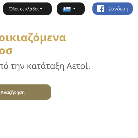
Σύνδεση
Όλοι οι κλάδοι
νοικιαζόμενα
λοσ
ό την κατάταξη Αετοί.
Αναζήτηση