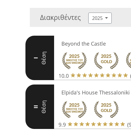
Διακριθέντες
2025
Beyond the Castle
Θέση
I
10.0
Elpida's House Thessaloniki
Θέση
II
9.9
(