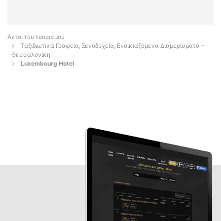
Αετοί του τουρισμού
Ταξιδιωτικά Γραφεία, Ξενοδοχεία, Ενοικιαζόμενα Διαμερίσματα -
Θεσσαλονίκη
Luxembourg Hotel