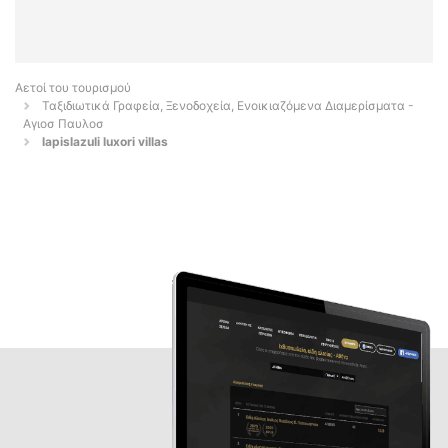
Αετοί του τουρισμού
Ταξιδιωτικά Γραφεία, Ξενοδοχεία, Ενοικιαζόμενα Διαμερίσματα -
Αγιοσ Παυλοσ
lapislazuli luxori villas