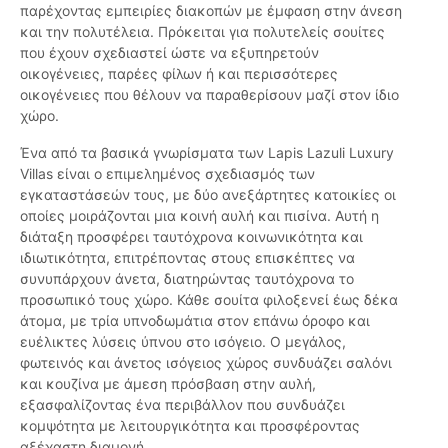
παρέχοντας εμπειρίες διακοπών με έμφαση στην άνεση
και την πολυτέλεια. Πρόκειται για πολυτελείς σουίτες
που έχουν σχεδιαστεί ώστε να εξυπηρετούν
οικογένειες, παρέες φίλων ή και περισσότερες
οικογένειες που θέλουν να παραθερίσουν μαζί στον ίδιο
χώρο.
Ένα από τα βασικά γνωρίσματα των Lapis Lazuli Luxury
Villas είναι ο επιμελημένος σχεδιασμός των
εγκαταστάσεών τους, με δύο ανεξάρτητες κατοικίες οι
οποίες μοιράζονται μια κοινή αυλή και πισίνα. Αυτή η
διάταξη προσφέρει ταυτόχρονα κοινωνικότητα και
ιδιωτικότητα, επιτρέποντας στους επισκέπτες να
συνυπάρχουν άνετα, διατηρώντας ταυτόχρονα το
προσωπικό τους χώρο. Κάθε σουίτα φιλοξενεί έως δέκα
άτομα, με τρία υπνοδωμάτια στον επάνω όροφο και
ευέλικτες λύσεις ύπνου στο ισόγειο. Ο μεγάλος,
φωτεινός και άνετος ισόγειος χώρος συνδυάζει σαλόνι
και κουζίνα με άμεση πρόσβαση στην αυλή,
εξασφαλίζοντας ένα περιβάλλον που συνδυάζει
κομψότητα με λειτουργικότητα και προσφέροντας
αξέχαστη διαμονή.