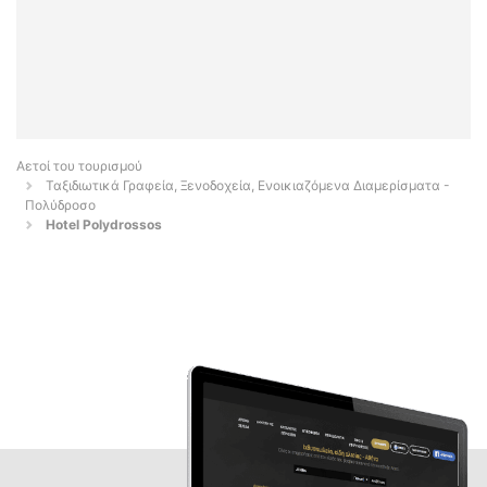
Αετοί του τουρισμού
Ταξιδιωτικά Γραφεία, Ξενοδοχεία, Ενοικιαζόμενα Διαμερίσματα -
Πολύδροσο
Hotel Polydrossos