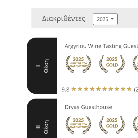
Διακριθέντες
2025
Argyriou Wine Tasting Gues
Θέση
I
9.8
(
Dryas Guesthouse
Θέση
II