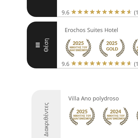
9.6
(
Erochos Suites Hotel
Θέση
III
9.6
(
Villa Ano polydroso
Διακριθέντες