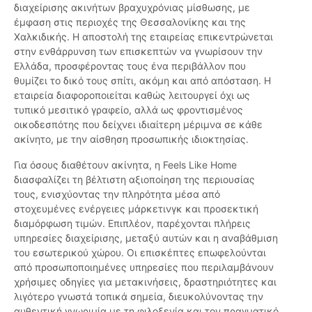
διαχείρισης ακινήτων βραχυχρόνιας μίσθωσης, με
έμφαση στις περιοχές της Θεσσαλονίκης και της
Χαλκιδικής. Η αποστολή της εταιρείας επικεντρώνεται
στην ενθάρρυνση των επισκεπτών να γνωρίσουν την
Ελλάδα, προσφέροντας τους ένα περιβάλλον που
θυμίζει το δικό τους σπίτι, ακόμη και από απόσταση. Η
εταιρεία διαφοροποιείται καθώς λειτουργεί όχι ως
τυπικό μεσιτικό γραφείο, αλλά ως φροντισμένος
οικοδεσπότης που δείχνει ιδιαίτερη μέριμνα σε κάθε
ακίνητο, με την αίσθηση προσωπικής ιδιοκτησίας.
Για όσους διαθέτουν ακίνητα, η Feels Like Home
διασφαλίζει τη βέλτιστη αξιοποίηση της περιουσίας
τους, ενισχύοντας την πληρότητα μέσα από
στοχευμένες ενέργειες μάρκετινγκ και προσεκτική
διαμόρφωση τιμών. Επιπλέον, παρέχονται πλήρεις
υπηρεσίες διαχείρισης, μεταξύ αυτών και η αναβάθμιση
του εσωτερικού χώρου. Οι επισκέπτες επωφελούνται
από προσωποποιημένες υπηρεσίες που περιλαμβάνουν
χρήσιμες οδηγίες για μετακινήσεις, δραστηριότητες και
λιγότερο γνωστά τοπικά σημεία, διευκολύνοντας την
αυθεντική γνωριμία με τη φιλοξενία και τον πραγματικό