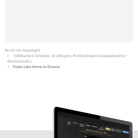
Αετοί του τουρισμού
Ταξιδιωτικά Γραφεία, Ξενοδοχεία, Ενοικιαζόμενα Διαμερίσματα -
Θεσσαλονίκη
Feels Like Home in Greece