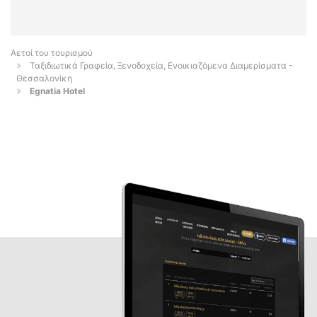
Αετοί του τουρισμού
Ταξιδιωτικά Γραφεία, Ξενοδοχεία, Ενοικιαζόμενα Διαμερίσματα -
Θεσσαλονίκη
Egnatia Hotel