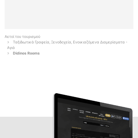
Αετοί του τουρισμού
Ταξιδιωτικά Γραφεία, Ξενοδοχεία, Ενοικιαζόμενα Διαμερίσματα -
Αγιά
Didinos Rooms