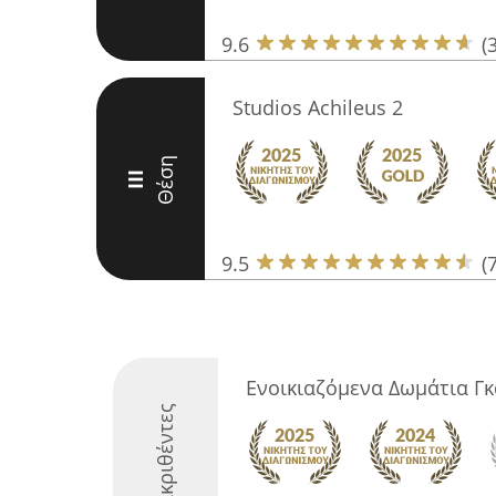
9.6
(
Studios Achileus 2
Θέση
III
9.5
(
Ενοικιαζόμενα Δωμάτια Γ
Διακριθέντες