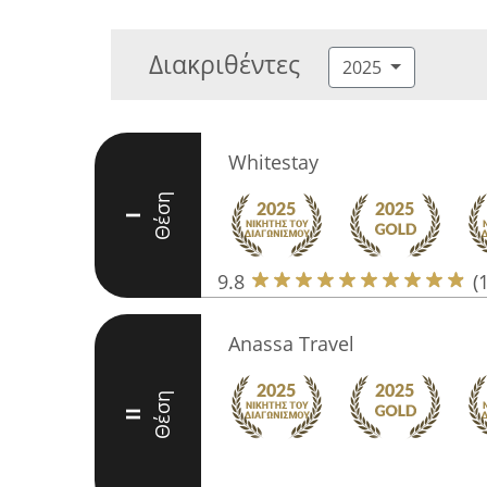
Διακριθέντες
2025
Whitestay
Θέση
I
9.8
(
Anassa Travel
Θέση
II