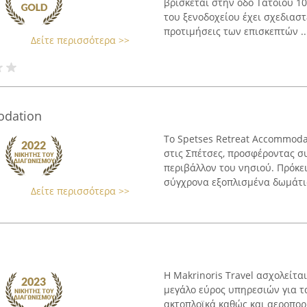
βρίσκεται στην οδό Τατοΐου 10
του ξενοδοχείου έχει σχεδιαστ
προτιμήσεις των επισκεπτών ..
Δείτε περισσότερα >>
odation
Το Spetses Retreat Accommoda
στις Σπέτσες, προσφέροντας σ
περιβάλλον του νησιού. Πρόκε
σύγχρονα εξοπλισμένα δωμάτια,
Δείτε περισσότερα >>
Η Makrinoris Travel ασχολείτα
μεγάλο εύρος υπηρεσιών για τα
ακτοπλοϊκά καθώς και αεροπορ