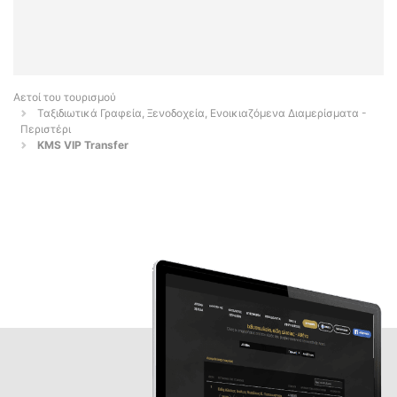
Αετοί του τουρισμού
Ταξιδιωτικά Γραφεία, Ξενοδοχεία, Ενοικιαζόμενα Διαμερίσματα -
Περιστέρι
KMS VIP Transfer