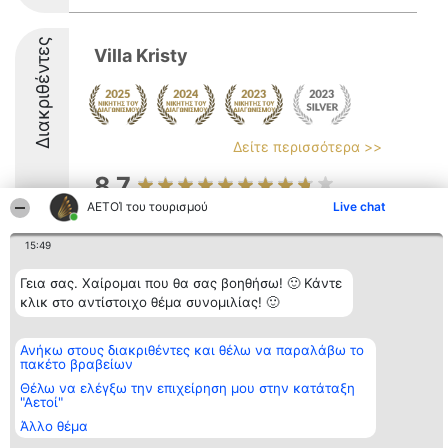
Διακριθέντες
Villa Kristy
Δείτε περισσότερα >>
8.7
ΑΕΤΟΊ του τουρισμού
Live chat
15:49
Διοργανωτής της
Κατάταξη
Επικοινωνία
κατάταξης
Διακριθέντες
Επικοινωνία
Γεια σας. Χαίρομαι που θα σας βοηθήσω! 🙂 Κάντε
BEAUTIFUL COMPANY
Λίστα όλων
Μονοπρόσωπη ΙΚΕ
κλικ στο αντίστοιχο θέμα συνομιλίας! 🙂
των
ΤΗΛ. ΕΠΙΚΟΙΝΩΝΙΑΣ:
διακριθέντων
2104128019
Μεθοδολογία
email:
Όροι &
Ανήκω στους διακριθέντες και θέλω να παραλάβω το
aetoi@beautifulcompany.co
προϋποθέσεις
πακέτο βραβείων
ΠΟΛΙΤΙΚΗ
Θέλω να ελέγξω την επιχείρηση μου στην κατάταξη
ΑΠΟΡΡΗΤΟΥ
"Αετοί"
Άλλο θέμα