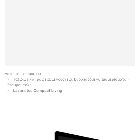
Αετοί του τουρισμού
Ταξιδιωτικά Γραφεία, Ξενοδοχεία, Ενοικιαζόμενα Διαμερίσματα -
Σταυρουπολη
Lazaristes Compact Living