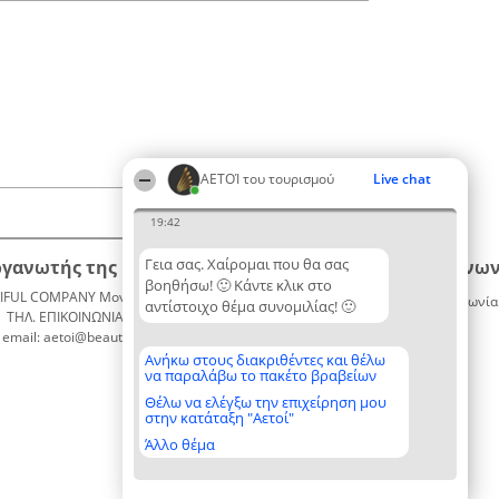
ΑΕΤΟΊ του τουρισμού
Live chat
19:42
Γεια σας. Χαίρομαι που θα σας
ργανωτής της κατάταξης
Κατάταξη
Επικοινων
βοηθήσω! 🙂 Κάντε κλικ στο
IFUL COMPANY Μονοπρόσωπη ΙΚΕ
Διακριθέντες
Επικοινωνία
αντίστοιχο θέμα συνομιλίας! 🙂
ΤΗΛ. ΕΠΙΚΟΙΝΩΝΙΑΣ: 2104128019
Λίστα
email: aetoi@beautifulcompany.co
όλων των
διακριθέντων
Ανήκω στους διακριθέντες και θέλω
να παραλάβω το πακέτο βραβείων
Μεθοδολογία
Όροι &
Θέλω να ελέγξω την επιχείρηση μου
στην κατάταξη "Αετοί"
προϋποθέσεις
ΠΟΛΙΤΙΚΗ
Άλλο θέμα
ΑΠΟΡΡΗΤΟΥ