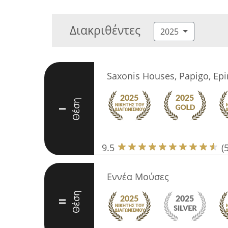
Διακριθέντες
2025
Saxonis Houses, Papigo, Epi
Θέση
I
9.5
(
Εννέα Μούσες
Θέση
II