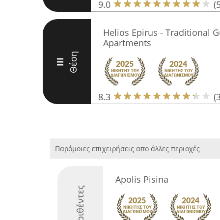
9.0
(
Helios Epirus - Traditional
Apartments
Θέση
III
8.3
(
Παρόμοιες επιχειρήσεις απο άλλες περιοχές
Apolis Pisina
Διακριθέντες