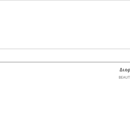
Διο
BEAUT