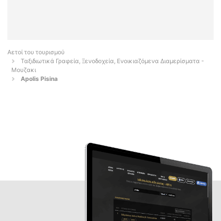
Αετοί του τουρισμού
Ταξιδιωτικά Γραφεία, Ξενοδοχεία, Ενοικιαζόμενα Διαμερίσματα -
Μουζακι
Apolis Pisina