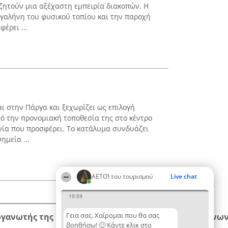
ζητούν μια αξέχαστη εμπειρία διακοπών. Η
ν γαλήνη του φυσικού τοπίου και την παροχή
έρει ...
ται στην Πάργα και ξεχωρίζει ως επιλογή
ό την προνομιακή τοποθεσία της στο κέντρο
ενία που προσφέρει. Το κατάλυμα συνδυάζει
ημεία ...
ΑΕΤΟΊ του τουρισμού
Live chat
10:59
Γεια σας. Χαίρομαι που θα σας
ργανωτής της κατάταξης
Κατάταξη
Επικοινων
βοηθήσω! 🙂 Κάντε κλικ στο