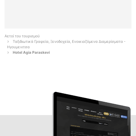
Αετοί του τουρισμού
Ταξιδιωτικά Γραφεία, Ξενοδοχεία, Ενοικιαζόμενα Διαμερίσματα -
Ηγουμενιτσα
Hotel Agia Paraskevi