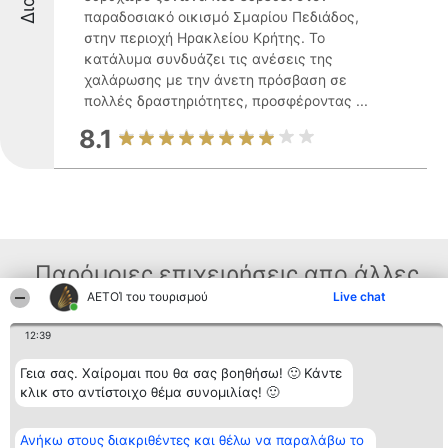
παραδοσιακό οικισμό Σμαρίου Πεδιάδος,
στην περιοχή Ηρακλείου Κρήτης. Το
κατάλυμα συνδυάζει τις ανέσεις της
χαλάρωσης με την άνετη πρόσβαση σε
πολλές δραστηριότητες, προσφέροντας ...
8.1
Παρόμοιες επιχειρήσεις απο άλλες
ΑΕΤΟΊ του τουρισμού
Live chat
περιοχές
12:39
Γεια σας. Χαίρομαι που θα σας βοηθήσω! 🙂 Κάντε
Διοργανωτής της
Κατάταξη
Επικοινωνία
κατάταξης
Διακριθέντες
Επικοινωνία
κλικ στο αντίστοιχο θέμα συνομιλίας! 🙂
BEAUTIFUL COMPANY
Λίστα όλων
Μονοπρόσωπη ΙΚΕ
των
ΤΗΛ. ΕΠΙΚΟΙΝΩΝΙΑΣ:
διακριθέντων
Ανήκω στους διακριθέντες και θέλω να παραλάβω το