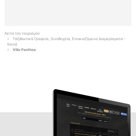
Αετοί του τουρισμού
Ταξιδιωτικά Γραφεία, Ξενοδοχεία, Ενοικιαζόμενα Διαμερίσματα -
Χανιά
Villa Panthea