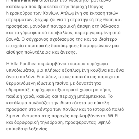
κατάλυμα που βρίσκεται στην περιοχή Πύργος
Νεροκούρου των Χανίων. Απλωμένη σε έκταση τριών
στρεμμάτων, ξεχωρίζει για τη στρατηγική της θέση και
προσφέρει μοναδική πανοραμική άποψη στη θάλασσα
και το γύρω φυσικό περιβάλλον, περιτριγυρισμένη από
βουνά. Ο σύγχρονος σχεδιασμός της και τα ιδιαίτερα
στοιχεία εσωτερικής διακόσμησης διαμορφώνουν μια
αίσθηση πολυτέλειας και άνεσης.
Η Villa Panthea περιλαμβάνει τέσσερα ευρύχωρα
υπνοδωμάτια, μια πλήρως εξοπλισμένη κουζίνα και ένα
άνετο σαλόνι. Επιπλέον, στους επισκέπτες παρέχεται
θερμαινόμενη ιδιωτική πισίνα με δυνατότητα
υδρομασάζ, ευρύχωροι εξωτερικοί χώροι με κήπο,
παιδική χαρά, καθώς και περιοχή μπάρμπεκιου. Το
κατάλυμα συνδυάζει την ιδιωτικότητα με εύκολη
πρόσβαση στο κέντρο των Χανίων και το ιστορικό παλιό
λιμάνι. Ανάμεσα στις παροχές περιλαμβάνονται Wi-Fi
και δορυφορική τηλεόραση, προσφέροντας υψηλό
επίπεδο φιλοξενίας.