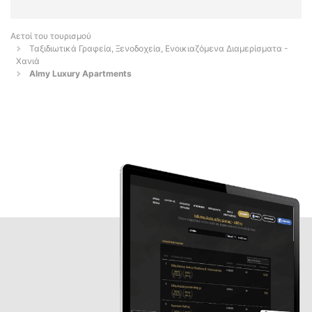
Αετοί του τουρισμού
Ταξιδιωτικά Γραφεία, Ξενοδοχεία, Ενοικιαζόμενα Διαμερίσματα -
Χανιά
Almy Luxury Apartments