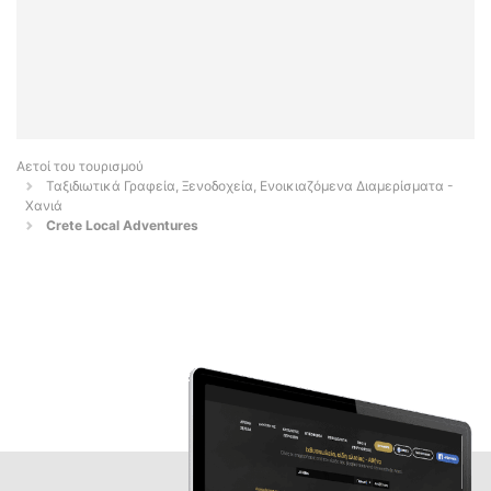
Αετοί του τουρισμού
Ταξιδιωτικά Γραφεία, Ξενοδοχεία, Ενοικιαζόμενα Διαμερίσματα -
Χανιά
Crete Local Adventures